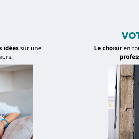
VOT
s idées
sur une
Le choisir
en to
eurs.
profes