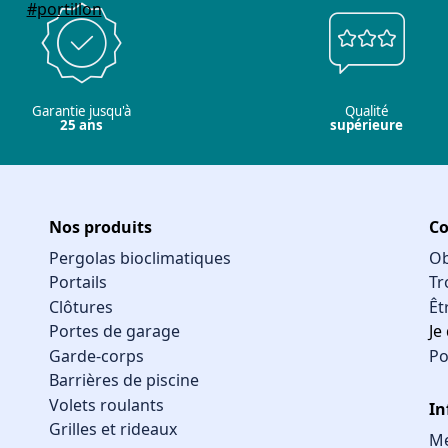
Garantie jusqu'à
Qualité
25 ans
supérieure
Nos produits
Co
Pergolas bioclimatiques
Ob
Portails
Tr
Clôtures
Êt
Portes de garage
Je
Garde-corps
Po
Barrières de piscine
Volets roulants
In
Grilles et rideaux
Me