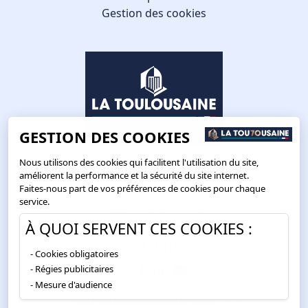
Gestion des cookies
GESTION DES COOKIES
Nous utilisons des cookies qui facilitent l'utilisation du site,
améliorent la performance et la sécurité du site internet.
Faites-nous part de vos préférences de cookies pour chaque
Route de Toulouse
service.
CS57668 ESCALQUENS
À QUOI SERVENT CES COOKIES :
31676 LABÈGE CEDEX
05 61 75 31 00
Cookies obligatoires
Régies publicitaires
Mesure d'audience
SITE WEB PRO RECOMMANDÉ