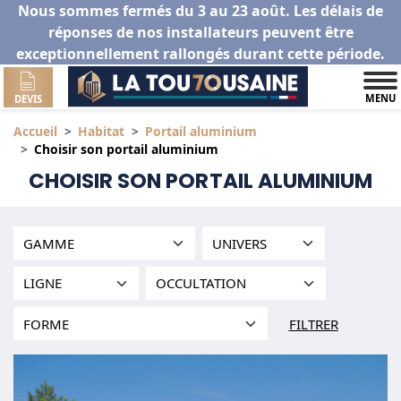
Nous sommes fermés du 3 au 23 août. Les délais de
réponses de nos installateurs peuvent être
exceptionnellement rallongés durant cette période.
MENU
DEVIS
Accueil
Habitat
Portail aluminium
Choisir son portail aluminium
CHOISIR SON PORTAIL ALUMINIUM
FILTRER