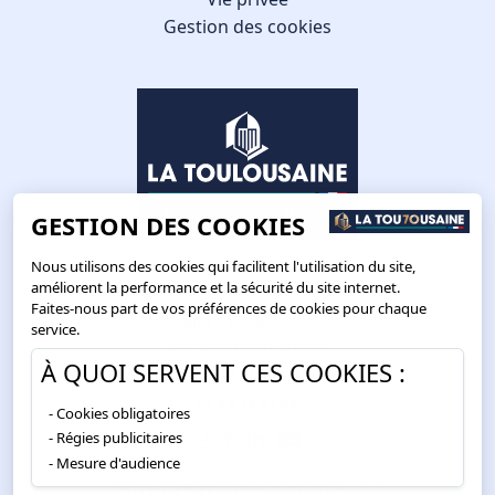
Gestion des cookies
GESTION DES COOKIES
Nous utilisons des cookies qui facilitent l'utilisation du site,
améliorent la performance et la sécurité du site internet.
Faites-nous part de vos préférences de cookies pour chaque
Route de Toulouse
service.
CS57668 ESCALQUENS
À QUOI SERVENT CES COOKIES :
31676 LABÈGE CEDEX
05 61 75 31 00
Cookies obligatoires
Régies publicitaires
Mesure d'audience
SITE WEB PRO RECOMMANDÉ