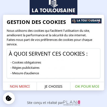
GESTION DES COOKIES
Nous utilisons des cookies qui facilitent l'utilisation du site,
améliorent la performance et la sécurité du site internet.
Faites-nous part de vos préférences de cookies pour chaque
Route de Toulouse
service.
CS57668 ESCALQUENS
À QUOI SERVENT CES COOKIES :
31676 LABÈGE CEDEX
05 61 75 31 00
Cookies obligatoires
Régies publicitaires
Mesure d'audience
SITE WEB PRO RECOMMANDÉ
NON MERCI
JE CHOISIS
OK POUR MOI
Site conçu et réalisé par