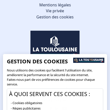
Mentions légales
Vie privée
Gestion des cookies
GESTION DES COOKIES
Nous utilisons des cookies qui facilitent l'utilisation du site,
améliorent la performance et la sécurité du site internet.
Faites-nous part de vos préférences de cookies pour chaque
Route de Toulouse
service.
CS57668 ESCALQUENS
À QUOI SERVENT CES COOKIES :
31676 LABÈGE CEDEX
05 61 75 31 00
Cookies obligatoires
Régies publicitaires