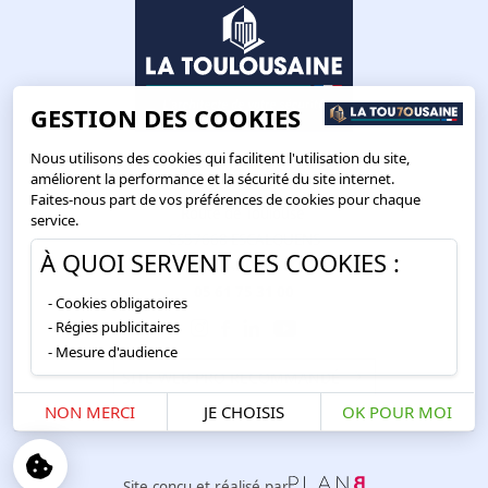
GESTION DES COOKIES
Nous utilisons des cookies qui facilitent l'utilisation du site,
améliorent la performance et la sécurité du site internet.
Faites-nous part de vos préférences de cookies pour chaque
Route de Toulouse
service.
CS57668 ESCALQUENS
À QUOI SERVENT CES COOKIES :
31676 LABÈGE CEDEX
05 61 75 31 00
Cookies obligatoires
Régies publicitaires
Mesure d'audience
SITE WEB PRO RECOMMANDÉ
NON MERCI
JE CHOISIS
OK POUR MOI
Site conçu et réalisé par