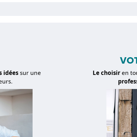
VOT
s idées
sur une
Le choisir
en to
eurs.
profes