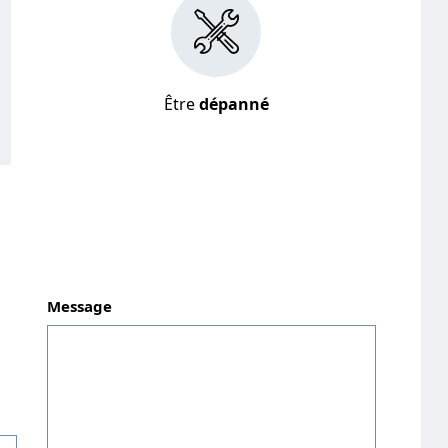
Être
dépanné
Message