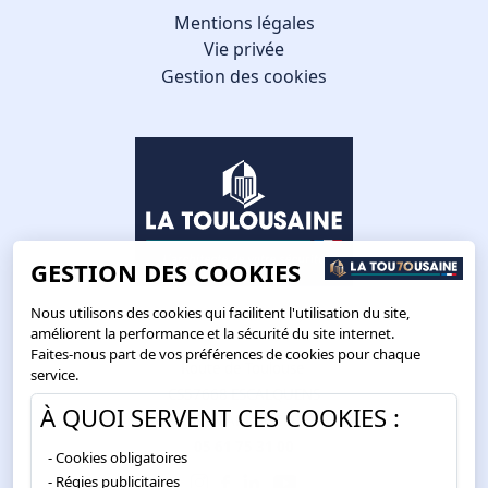
Mentions légales
Vie privée
Gestion des cookies
GESTION DES COOKIES
Nous utilisons des cookies qui facilitent l'utilisation du site,
améliorent la performance et la sécurité du site internet.
Faites-nous part de vos préférences de cookies pour chaque
Route de Toulouse
service.
CS57668 ESCALQUENS
À QUOI SERVENT CES COOKIES :
31676 LABÈGE CEDEX
05 61 75 31 00
Cookies obligatoires
Régies publicitaires