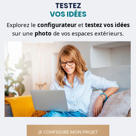
TESTEZ
VOS IDÉES
Mon
projet
Explorez le
configurateur
et
testez vos idées
sur une
photo
de vos espaces extérieurs.
Une
pièce détachée
JE CONFIGURE MON PROJET