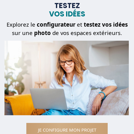
TESTEZ
VOS IDÉES
Mon
projet
Explorez le
configurateur
et
testez vos idées
sur une
photo
de vos espaces extérieurs.
Une
pièce détachée
JE CONFIGURE MON PROJET