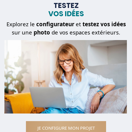
TESTEZ
VOS IDÉES
Mon
projet
Explorez le
configurateur
et
testez vos idées
sur une
photo
de vos espaces extérieurs.
Une
pièce détachée
JE CONFIGURE MON PROJET