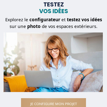
TESTEZ
VOS IDÉES
Mon
projet
Explorez le
configurateur
et
testez vos idées
sur une
photo
de vos espaces extérieurs.
Une
pièce détachée
JE CONFIGURE MON PROJET