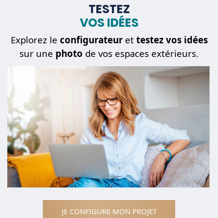
TESTEZ
VOS IDÉES
Mon
projet
Explorez le
configurateur
et
testez vos idées
sur une
photo
de vos espaces extérieurs.
Une
pièce détachée
JE CONFIGURE MON PROJET