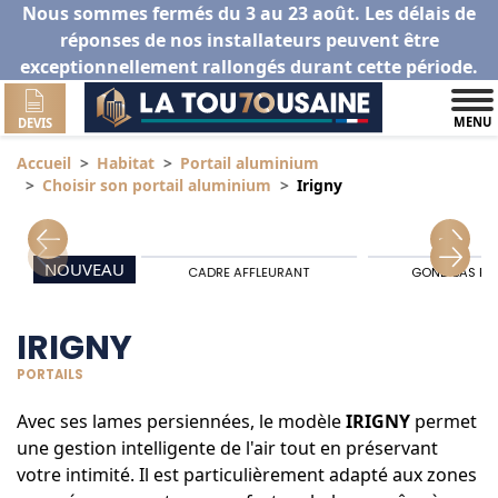
Nous sommes fermés du 3 au 23 août. Les délais de
réponses de nos installateurs peuvent être
exceptionnellement rallongés durant cette période.
MENU
DEVIS
Accueil
Habitat
Portail aluminium
Choisir son portail aluminium
Irigny
NOUVEAU
CADRE AFFLEURANT
GOND BAS RA
IRIGNY
PORTAILS
Avec ses lames persiennées, le modèle
IRIGNY
permet
une gestion intelligente de l'air tout en préservant
votre intimité. Il est particulièrement adapté aux zones