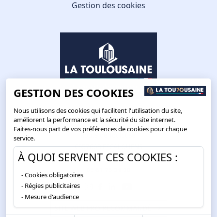
Gestion des cookies
GESTION DES COOKIES
Nous utilisons des cookies qui facilitent l'utilisation du site,
améliorent la performance et la sécurité du site internet.
Faites-nous part de vos préférences de cookies pour chaque
Route de Toulouse
service.
CS57668 ESCALQUENS
À QUOI SERVENT CES COOKIES :
31676 LABÈGE CEDEX
05 61 75 31 00
Cookies obligatoires
Régies publicitaires
Mesure d'audience
SITE WEB PRO RECOMMANDÉ