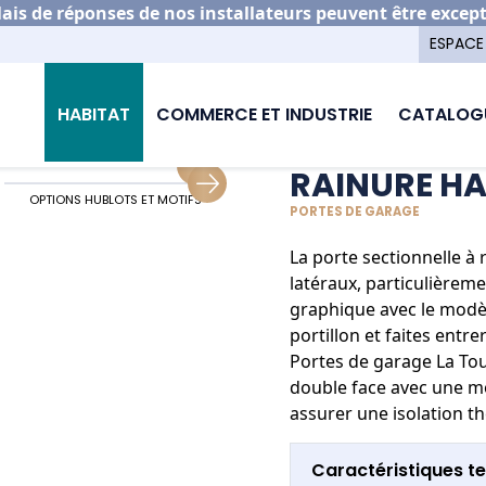
is de réponses de nos installateurs peuvent être excep
ESPACE
porte de garage
Rainure haute
HABITAT
COMMERCE ET INDUSTRIE
CATALOG
RAINURE H
OPTIONS HUBLOTS ET MOTIFS
OPTION PORTILLON
PORTES DE GARAGE
La porte sectionnelle à
latéraux, particulièreme
graphique avec le modèle
portillon et faites entre
Portes de garage La Tou
double face avec une m
assurer une isolation t
Caractéristiques t