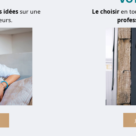
s idées
sur une
Le choisir
en to
eurs.
profes