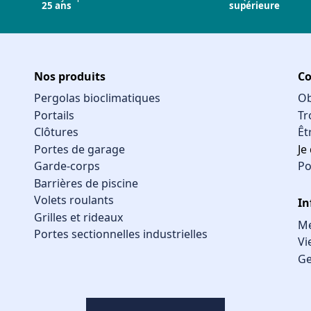
25 ans
supérieure
Nos produits
Co
Pergolas bioclimatiques
Ob
Portails
Tr
Clôtures
Êt
Portes de garage
Je
Garde-corps
Po
Barrières de piscine
Volets roulants
In
Grilles et rideaux
Me
Portes sectionnelles industrielles
Vi
Ge