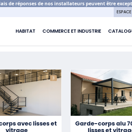
is de réponses de nos installateurs peuvent être excep
ESPACE
um
HABITAT
COMMERCE ET INDUSTRIE
CATALOG
GARDE-CORPS ALUMINIUM
3
orps avec lisses et
Garde-corps alu 7
vitrage
lisses et vitra