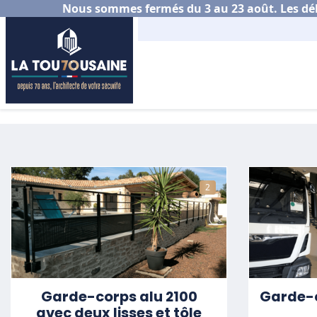
Nous sommes fermés du 3 au 23 août. Les déla
Accueil
Nos réalisations
Garde-Corps alumini
2
Garde-corps alu 2100
Garde-c
avec deux lisses et tôle