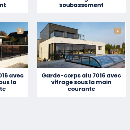
nt
soubassement
2
2
016 avec
Garde-corps alu 7016 avec
ous la
vitrage sous la main
te
courante