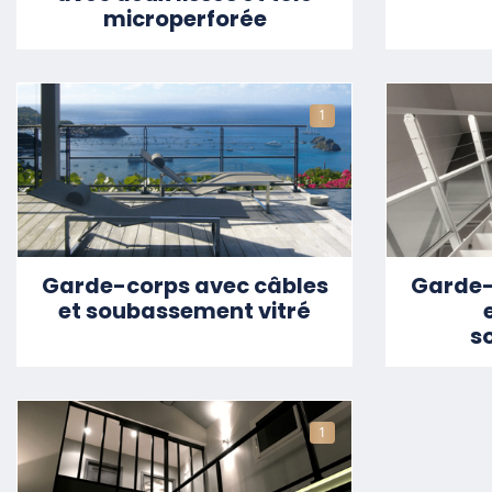
microperforée
1
Garde-corps avec câbles
Garde-
et soubassement vitré
s
1