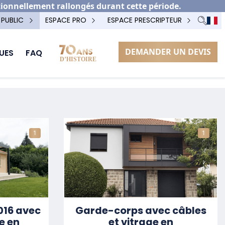
tionnellement rallongés durant cette période.
 PUBLIC
ESPACE PRO
ESPACE PRESCRIPTEUR
DEMANDER UN DEVIS
UES
FAQ
1
1
016 avec
Garde-corps avec câbles
ge en
et vitrage en