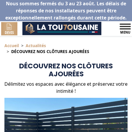
Nous sommes fermés du 3 au 23 août. Les délais de
réponses de nos installateurs peuvent être
exceptionnellement rallongés durant cette période.
MENU
DEVIS
Accueil
Actualités
DÉCOUVREZ NOS CLÔTURES AJOURÉES
DÉCOUVREZ NOS CLÔTURES
AJOURÉES
Délimitez vos espaces avec élégance et préservez votre
intimité !