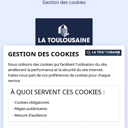
Gestion des cookies
GESTION DES COOKIES
Nous utilisons des cookies qui facilitent l'utilisation du site,
améliorent la performance et la sécurité du site internet.
Faites-nous part de vos préférences de cookies pour chaque
Route de Toulouse
service.
CS57668 ESCALQUENS
À QUOI SERVENT CES COOKIES :
31676 LABÈGE CEDEX
05 61 75 31 00
Cookies obligatoires
Régies publicitaires
Mesure d'audience
SITE WEB PRO RECOMMANDÉ