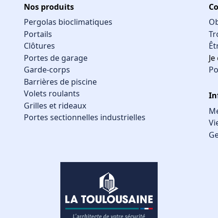
Nos produits
Co
Pergolas bioclimatiques
Ob
Portails
Tr
Clôtures
Êt
Portes de garage
Je
Garde-corps
Po
Barrières de piscine
Volets roulants
In
Grilles et rideaux
Me
Portes sectionnelles industrielles
Vi
Ge