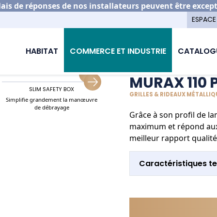
is de réponses de nos installateurs peuvent être excep
ESPACE
aux métalliques
Murax 110 plein
HABITAT
COMMERCE ET INDUSTRIE
CATALOG
MURAX 110 
SLIM SAFETY BOX
LAQUAGE
GRILLES & RIDEAUX MÉTALLI
Simplifie grandement la manœuvre
Harmonise le rideau à la façade
de débrayage
Grâce à son profil de la
maximum et répond aux p
meilleur rapport qualité/
Caractéristiques t