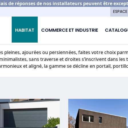
is de réponses de nos installateurs peuvent être excep
ESPACE
on portail aluminium
CREATIV
HABITAT
COMMERCE ET INDUSTRIE
CATALOG
CREATIV
 pleines, ajourées ou persiennées, faites votre choix par
nimalistes, sans traverse et droites s’inscrivent dans les
monieux et aligné, la gamme se décline en portail, portillo