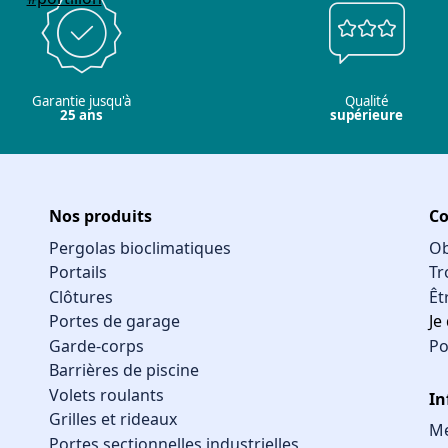
Garantie jusqu'à
Qualité
25 ans
supérieure
Nos produits
Co
Pergolas bioclimatiques
Ob
Portails
Tr
Clôtures
Êt
Portes de garage
Je
Garde-corps
Po
Barrières de piscine
Volets roulants
In
Grilles et rideaux
Me
Portes sectionnelles industrielles