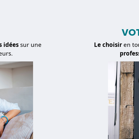
VOT
s idées
sur une
Le choisir
en to
eurs.
profes