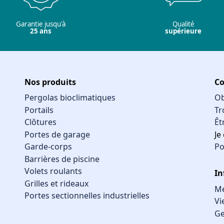
Garantie jusqu'à
Qualité
25 ans
supérieure
Nos produits
Co
Pergolas bioclimatiques
Ob
Portails
Tr
Clôtures
Êt
Portes de garage
Je
Garde-corps
Po
Barrières de piscine
Volets roulants
In
Grilles et rideaux
Me
Portes sectionnelles industrielles
Vi
Ge