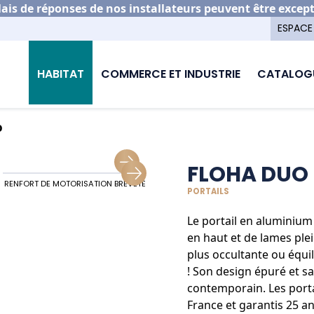
is de réponses de nos installateurs peuvent être excep
ESPACE
HABITAT
COMMERCE ET INDUSTRIE
CATALOG
o
FLOHA DUO
RENFORT DE MOTORISATION BREVETÉ
ALIGNEMENT PORTAIL ET CLÔTURES
PORTAILS
Le portail en aluminiu
en haut et de lames plei
plus occultante ou équil
! Son design épuré et sa
contemporain. Les porta
France et garantis 25 an