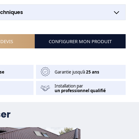
echniques
DEVIS
CONFIGURER MON PRODUIT
se
Garantie jusqu’à
25 ans
Installation par
un professionnel qualifié
ser