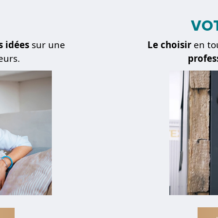
VOT
s idées
sur une
Le choisir
en to
eurs.
profes