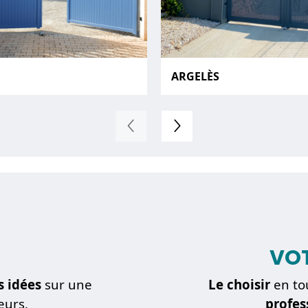
ARGELÈS
VOT
s idées
sur une
Le choisir
en to
eurs.
profes