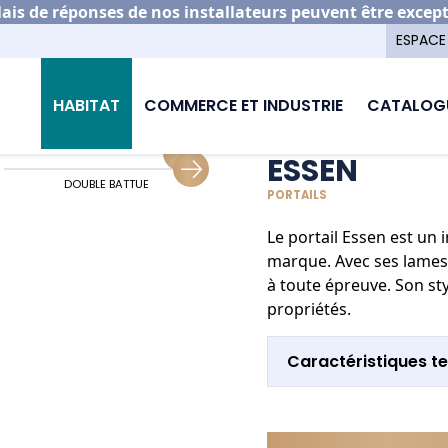
is de réponses de nos installateurs peuvent être excep
ESPACE
on portail aluminium
Essen
HABITAT
COMMERCE ET INDUSTRIE
CATALOG
ESSEN
DOUBLE BATTUE
GUIDAGE COULISSANT
PORTAILS
Le portail Essen est un
marque. Avec ses lames 
à toute épreuve. Son sty
propriétés.
Caractéristiques t