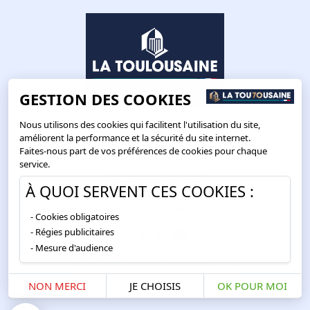
GESTION DES COOKIES
Nous utilisons des cookies qui facilitent l'utilisation du site,
améliorent la performance et la sécurité du site internet.
Faites-nous part de vos préférences de cookies pour chaque
Route de Toulouse
service.
CS57668 ESCALQUENS
À QUOI SERVENT CES COOKIES :
31676 LABÈGE CEDEX
05 61 75 31 00
Cookies obligatoires
Régies publicitaires
Mesure d'audience
SITE WEB PRO RECOMMANDÉ
NON MERCI
JE CHOISIS
OK POUR MOI