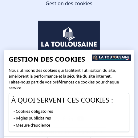
Gestion des cookies
GESTION DES COOKIES
Nous utilisons des cookies qui facilitent l'utilisation du site,
améliorent la performance et la sécurité du site internet.
Faites-nous part de vos préférences de cookies pour chaque
Route de Toulouse
service.
CS57668 ESCALQUENS
À QUOI SERVENT CES COOKIES :
31676 LABÈGE CEDEX
05 61 75 31 00
Cookies obligatoires
Régies publicitaires
Mesure d'audience
SITE WEB PRO RECOMMANDÉ