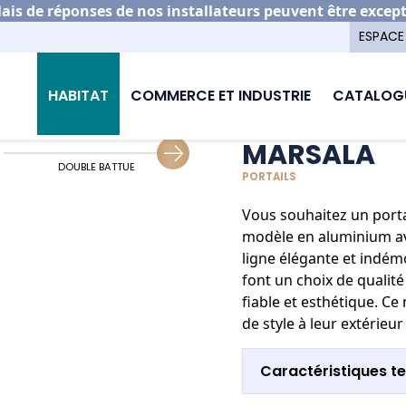
is de réponses de nos installateurs peuvent être excep
ESPACE
on portail aluminium
Marsala
HABITAT
COMMERCE ET INDUSTRIE
CATALOG
MARSALA
DOUBLE BATTUE
GUIDAGE COULISSANT
PORTAILS
Vous souhaitez un porta
modèle en aluminium av
ligne élégante et indémo
font un choix de qualit
fiable et esthétique. C
de style à leur extérieu
Caractéristiques t