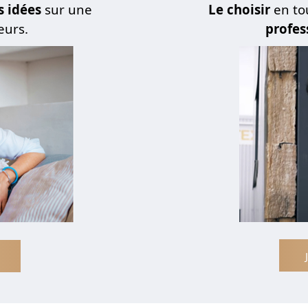
s idées
sur une
Le choisir
en to
eurs.
profes