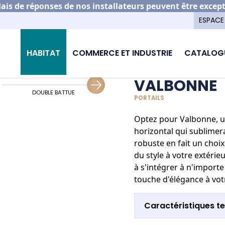
is de réponses de nos installateurs peuvent être excep
ESPACE
on portail aluminium
Valbonne
HABITAT
COMMERCE ET INDUSTRIE
CATALOG
VALBONNE
DOUBLE BATTUE
GUIDAGE COULISSANT
PORTAILS
Optez pour Valbonne, u
horizontal qui sublimera
robuste en fait un choi
du style à votre extéri
à s'intégrer à n'importe
touche d'élégance à vot
Caractéristiques t