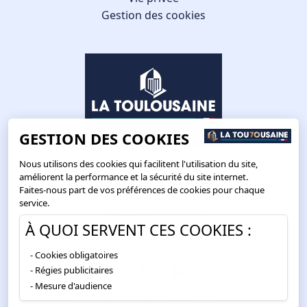
Gestion des cookies
GESTION DES COOKIES
Nous utilisons des cookies qui facilitent l'utilisation du site,
améliorent la performance et la sécurité du site internet.
Faites-nous part de vos préférences de cookies pour chaque
Route de Toulouse
service.
CS57668 ESCALQUENS
À QUOI SERVENT CES COOKIES :
31676 LABÈGE CEDEX
05 61 75 31 00
Cookies obligatoires
Régies publicitaires
Mesure d'audience
SITE WEB PRO RECOMMANDÉ