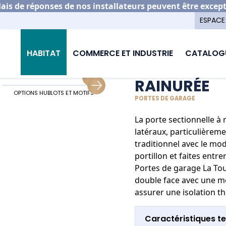
is de réponses de nos installateurs peuvent être excep
ESPACE
porte de garage
Rainurée
HABITAT
COMMERCE ET INDUSTRIE
CATALOG
RAINURÉE
OPTIONS HUBLOTS ET MOTIFS
OPTION PORTILLON
PORTES DE GARAGE
La porte sectionnelle à
latéraux, particulièreme
traditionnel avec le modè
portillon et faites entre
Portes de garage La Tou
double face avec une m
assurer une isolation t
Caractéristiques t