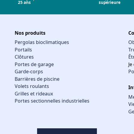
25 ans
supérieure
Nos produits
Co
Pergolas bioclimatiques
Ob
Portails
Tr
Clôtures
Êt
Portes de garage
Je
Garde-corps
Po
Barrières de piscine
Volets roulants
In
Grilles et rideaux
Me
Portes sectionnelles industrielles
Vi
Ge