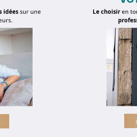
s idées
sur une
Le choisir
en to
eurs.
profes